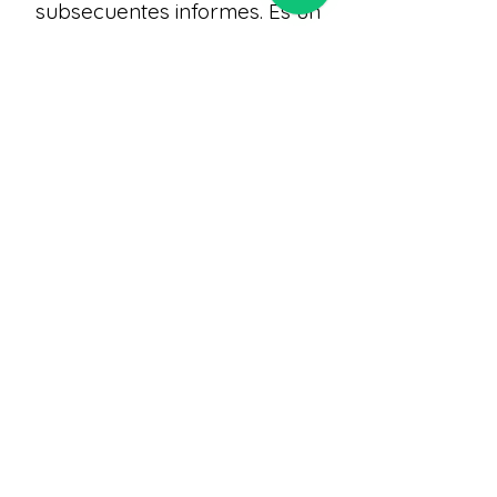
subsecuentes informes. Es un
buen curso que funciona muy
bien."
Sandra Cuellar
Excelente!!
Mira el workshop introductorio
de huella de carbono