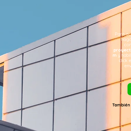
Para ac
haga
com
proyec
m
y habi
click 
env
También 