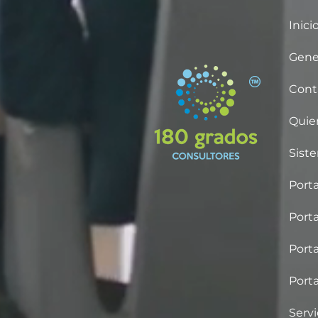
Inici
Gene
Cont
Quie
Sist
Porta
Porta
Porta
Porta
Servi