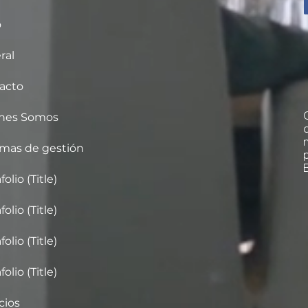
o
ral
acto
nes Somos
emas de gestión
folio (Title)
folio (Title)
folio (Title)
folio (Title)
cios