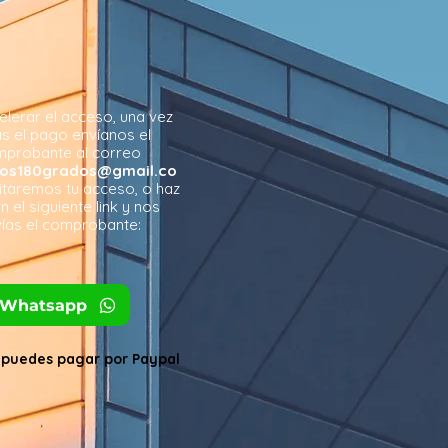
elerar el acceso, una vez
s el pago envíanos el
probante al correo
tos180grados@gmail.co
litaremos tu acceso, o haz
en el siguiente link y nos
ías el comprobante:
Whatsapp
puedes pagar por Paypal