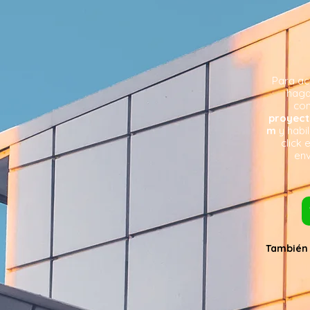
Para ac
haga
com
proyec
m
y habi
click 
env
También 