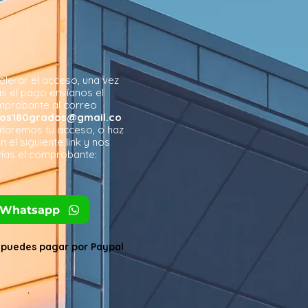
elerar el acceso, una vez
s el pago envíanos el
probante al correo
tos180grados@gmail.co
litaremos tu acceso, o haz
en el siguiente link y nos
ías el comprobante:
Whatsapp
puedes pagar por Paypal