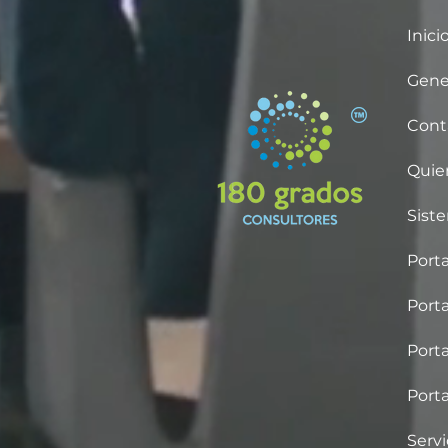
Inici
Gene
Cont
Quie
Sist
Porta
Porta
Porta
Porta
Servi