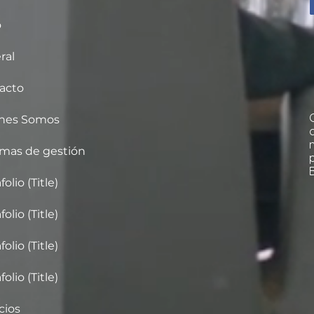
o
ral
acto
nes Somos
emas de gestión
folio (Title)
folio (Title)
folio (Title)
folio (Title)
cios