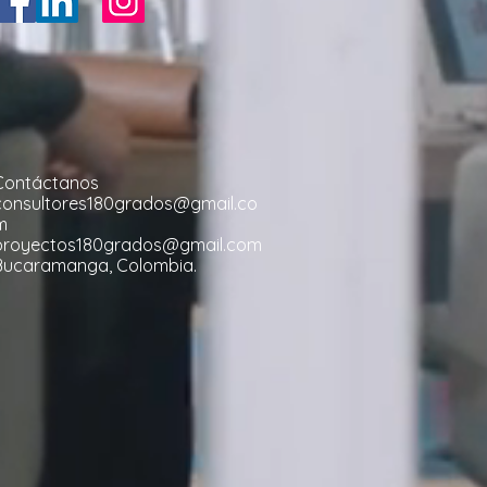
Contáctanos
consultores180grados@gmail.co
m
proyectos180grados@gmail.com
Bucaramanga, Colombia.