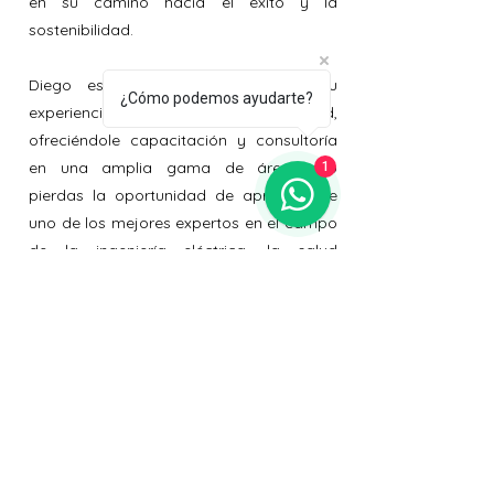
en su camino hacia el éxito y la
sostenibilidad.
Diego está listo para compartir su
¿Cómo podemos ayudarte?
experiencia y conocimiento con usted,
ofreciéndole capacitación y consultoría
en una amplia gama de áreas. No
1
pierdas la oportunidad de aprender de
uno de los mejores expertos en el campo
de la ingeniería eléctrica, la salud
ocupacional y los sistemas de gestión.
¡Dale un giro de 180 grados a tu
organización con Fernando!
Masterclass Hidrogeno:
Líder en hidrógeno