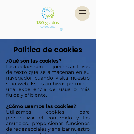
Politica de cookies
¿Qué son las cookies?
Las cookies son pequeños archivos
de texto que se almacenan en su
navegador cuando visita nuestro
sitio web. Estos archivos permiten
una experiencia de usuario más
fluida y eficiente.
¿Cómo usamos las cookies?
Utilizamos cookies para
personalizar el contenido y los
anuncios, proporcionar funciones
de redes sociales y analizar nuestro