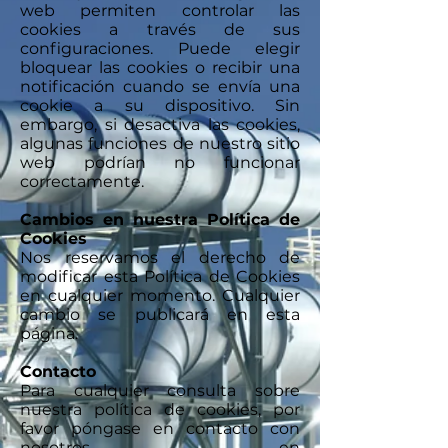
web permiten controlar las
cookies a través de sus
configuraciones. Puede elegir
bloquear las cookies o recibir una
notificación cuando se envía una
cookie a su dispositivo. Sin
embargo, si desactiva las cookies,
algunas funciones de nuestro sitio
web podrían no funcionar
correctamente.
Cambios en nuestra Política de
Cookies
Nos reservamos el derecho de
modificar esta Política de Cookies
en cualquier momento. Cualquier
cambio se publicará en esta
página.
Contacto
Para cualquier consulta sobre
nuestra política de cookies, por
favor póngase en contacto con
nosotros en