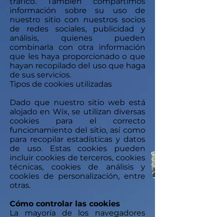
tráfico. También compartimos
información sobre su uso de
nuestro sitio con nuestros socios
de redes sociales, publicidad y
análisis, quienes pueden
combinarla con otra información
que les haya proporcionado o que
hayan recopilado del uso que haga
de sus servicios.
Tipos de cookies utilizadas
Dado que nuestro sitio web está
alojado en Wix, se utilizan diversas
cookies para el correcto
funcionamiento del sitio, así como
para recopilar estadísticas y datos
de uso. Estas cookies pueden
incluir cookies de terceros, cookies
técnicas, cookies de análisis y
cookies de personalización, entre
otras.
Cómo controlar las cookies
La mayoría de los navegadores