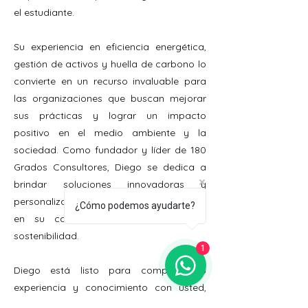
el estudiante.
Su experiencia en eficiencia energética,
gestión de activos y huella de carbono lo
convierte en un recurso invaluable para
las organizaciones que buscan mejorar
sus prácticas y lograr un impacto
positivo en el medio ambiente y la
sociedad. Como fundador y líder de 180
Grados Consultores, Diego se dedica a
brindar soluciones innovadoras y
personalizadas a sus clientes, guiándolos
¿Cómo podemos ayudarte?
en su camino hacia el éxito y la
sostenibilidad.
1
Diego está listo para compartir su
experiencia y conocimiento con usted,
ofreciéndole capacitación y consultoría