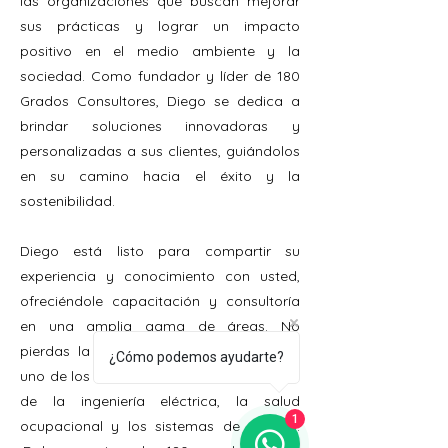
las organizaciones que buscan mejorar
sus prácticas y lograr un impacto
positivo en el medio ambiente y la
sociedad. Como fundador y líder de 180
Grados Consultores, Diego se dedica a
brindar soluciones innovadoras y
personalizadas a sus clientes, guiándolos
en su camino hacia el éxito y la
sostenibilidad.
Diego está listo para compartir su
experiencia y conocimiento con usted,
ofreciéndole capacitación y consultoría
en una amplia gama de áreas. No
pierdas la oportunidad de aprender de
¿Cómo podemos ayudarte?
uno de los mejores expertos en el campo
de la ingeniería eléctrica, la salud
1
ocupacional y los sistemas de gestión.