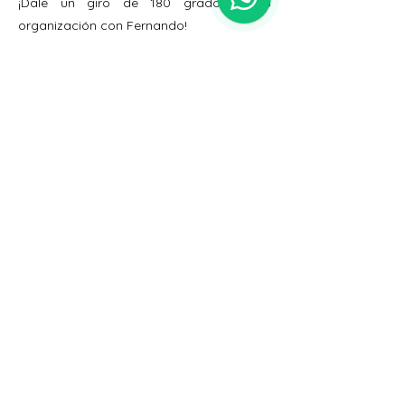
¡Dale un giro de 180 grados a tu
organización con Fernando!
Especialista Energías
Renovables: De
Principiante a Experto
Duración
48 horas
Ingresa gratis al workshop introductorio
Juan Smith