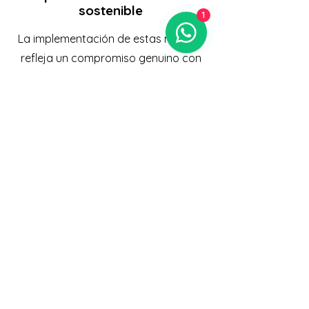
sostenible
1
La implementación de estas normas
refleja un compromiso genuino con
el desarrollo sostenible, alineando
las operaciones empresariales con
objetivos ambientales globales.
Esto no solo mejora el desempeño
ambiental, sino que también
fomenta una cultura organizacional
centrada en la responsabilidad
social y la mejora continua.
¡¡¡¡AGENDA AQUÍ TU CITA GRATIS PARA SABER MÁS!!!!