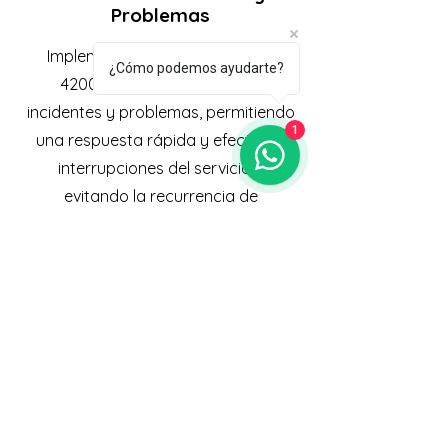
Problemas
Implementar ISO 20000-1 e ISO
¿Cómo podemos ayudarte?
42001 mejora la gestión de
incidentes y problemas, permitiendo
1
una respuesta rápida y efectiva a
interrupciones del servicio y
evitando la recurrencia de
problemas, mejorando la
estabilidad y confiabilidad de los
servicios TI.
¡¡¡¡AGENDA AQUÍ TU CITA GRATIS PARA SABER MÁS!!!!