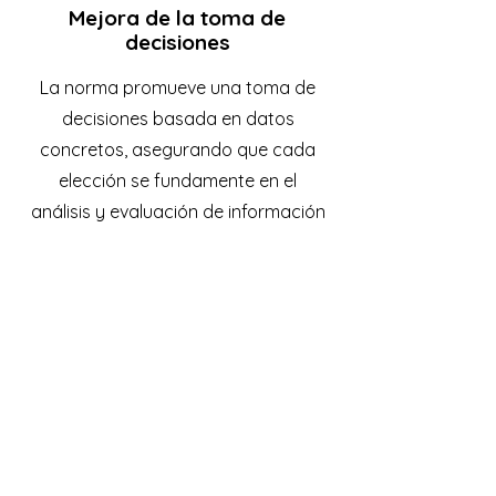
Mejora de la toma de
decisiones
La norma promueve una toma de
decisiones basada en datos
concretos, asegurando que cada
elección se fundamente en el
análisis y evaluación de información
relevante. Esto optimiza la gestión
de recursos y mejora el rendimiento
empresarial.
¡¡¡¡AGENDA AQUÍ TU CITA GRATIS PARA SABER MÁS!!!!