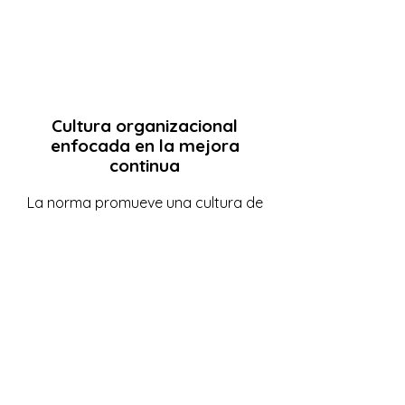
Cultura organizacional
enfocada en la mejora
continua
La norma promueve una cultura de
mejora continua en la gestión de
activos, incentivando a los
empleados a identificar
oportunidades para optimizar el
rendimiento y la eficiencia de los
activos. Esta cultura fomenta la
innovación, la colaboración y el